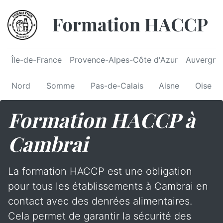
Formation HACCP
Île-de-France
Provence-Alpes-Côte d'Azur
Auvergne
Nord
Somme
Pas-de-Calais
Aisne
Oise
Formation HACCP à
Cambrai
La formation HACCP est une obligation
pour tous les établissements à Cambrai en
contact avec des denrées alimentaires.
Cela permet de garantir la sécurité des