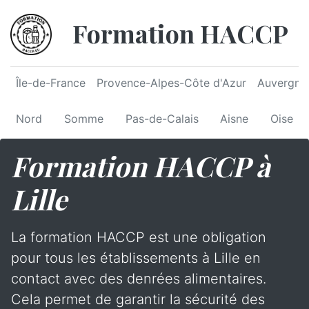
Formation HACCP
Île-de-France
Provence-Alpes-Côte d'Azur
Auvergne
Nord
Somme
Pas-de-Calais
Aisne
Oise
Formation HACCP à
Lille
La formation HACCP est une obligation
pour tous les établissements à Lille en
contact avec des denrées alimentaires.
Cela permet de garantir la sécurité des