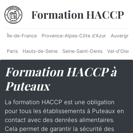
Formation HACCP
Île-de-France
Provence-Alpes-Côte d'Azur
Auvergne
Paris
Hauts-de-Seine
Seine-Saint-Denis
Val-d'Oise
Formation HACCP à
Puteaux
La formation HACCP est une obligation
pour tous les établissements à Puteaux en
contact avec des denrées alimentaires.
Cela permet de garantir la sécurité des