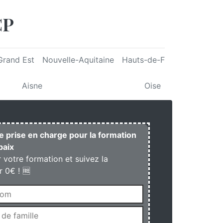
CP
Grand Est
Nouvelle-Aquitaine
Hauts-de-France
Bretag
Aisne
Oise
e prise en charge pour la formation
baix
r votre formation et suivez la
 0€ ! 🆓