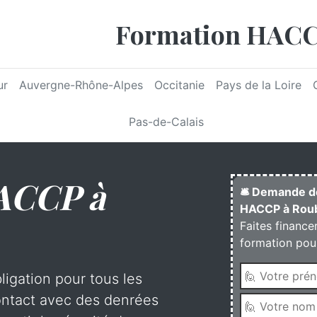
Formation HAC
ur
Auvergne-Rhône-Alpes
Occitanie
Pays de la Loire
Pas-de-Calais
ACCP à
🛎️ Demande d
HACCP à Rou
Faites finance
formation pour
igation pour tous les
ontact avec des denrées