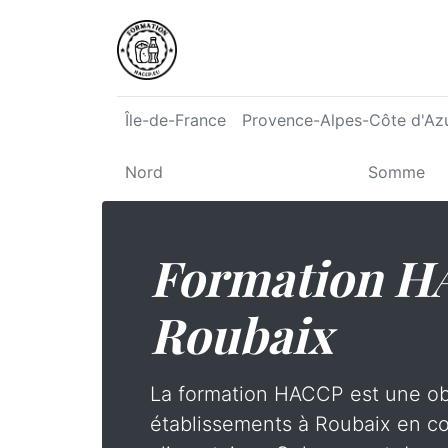
Île-de-France
Provence-Alpes-Côte d'Az
Nord
Somme
Formation H
Roubaix
La formation HACCP est une obl
établissements à Roubaix en c