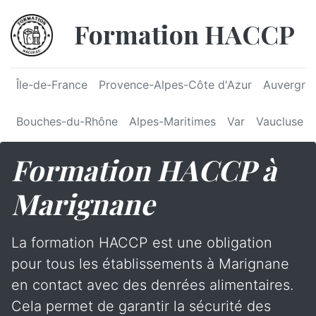
Formation HACCP
Île-de-France
Provence-Alpes-Côte d'Azur
Auvergne
Bouches-du-Rhône
Alpes-Maritimes
Var
Vaucluse
Formation HACCP à
Marignane
La formation HACCP est une obligation
pour tous les établissements à Marignane
en contact avec des denrées alimentaires.
Cela permet de garantir la sécurité des